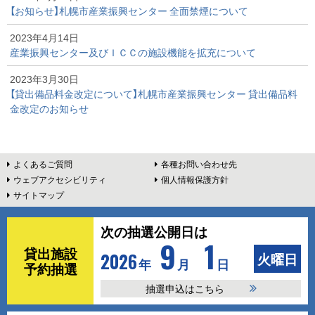
【お知らせ】札幌市産業振興センター 全面禁煙について
2023年4月14日
産業振興センター及びＩＣＣの施設機能を拡充について
2023年3月30日
【貸出備品料金改定について】札幌市産業振興センター 貸出備品料
金改定のお知らせ
本
よくあるご質問
各種お問い合わせ先
ウェブアクセシビリティ
個人情報保護方針
文
サイトマップ
へ
ピ
次の抽選公開日は
9
1
ッ
貸出施設
2026
火曜日
年
月
日
予約抽選
ク
抽選申込はこちら
ア