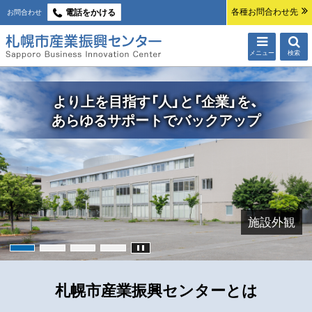
本
各種お問合わせ先
電話をかける
お問合わせ
文
へ
メニュー
検索
札幌市産業振興
札
イ
メ
より上を目指す「人」と「企業」を、
幌
センター
ー
あらゆるサポートでバックアップ
市
ジ
産
写
真
業
集
振
施設外観
興
セ
ン
札幌市産業振興センターとは
タ